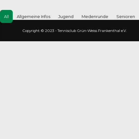
All
Allgemeine Infos
Jugend
Medenrunde
Senioren
Copyright © 2023 - Tennisclub Grün-Weiss Frankenthal e.V.