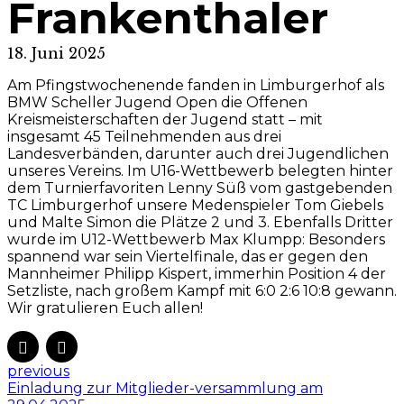
Frankenthaler
18. Juni 2025
Am Pfingstwochenende fanden in Limburgerhof als
BMW Scheller Jugend Open die Offenen
Kreismeisterschaften der Jugend statt – mit
insgesamt 45 Teilnehmenden aus drei
Landesverbänden, darunter auch drei Jugendlichen
unseres Vereins. Im U16-Wettbewerb belegten hinter
dem Turnierfavoriten Lenny Süß vom gastgebenden
TC Limburgerhof unsere Medenspieler Tom Giebels
und Malte Simon die Plätze 2 und 3. Ebenfalls Dritter
wurde im U12-Wettbewerb Max Klumpp: Besonders
spannend war sein Viertelfinale, das er gegen den
Mannheimer Philipp Kispert, immerhin Position 4 der
Setzliste, nach großem Kampf mit 6:0 2:6 10:8 gewann.
Wir gratulieren Euch allen!
previous
Einladung zur Mitglieder-versammlung am