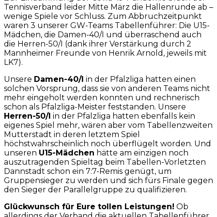
Tennisverband leider Mitte März die Hallenrunde ab –
wenige Spiele vor Schluss. Zum Abbruchzeitpunkt
waren 3 unserer GW-Teams Tabellenführer: Die U15-
Mädchen, die Damen-40/I und überraschend auch
die Herren-50/I (dank ihrer Verstärkung durch 2
Mannheimer Freunde von Henrik Arnold, jeweils mit
LK7).
Unsere
Damen-40/I
in der Pfalzliga hatten einen
solchen Vorsprung, dass sie von anderen Teams nicht
mehr eingeholt werden konnten und rechnerisch
schon als Pfalzliga-Meister feststanden. Unsere
Herren-50/I
in der Pfalzliga hatten ebenfalls kein
eigenes Spiel mehr, wären aber vom Tabellenzweiten
Mutterstadt in deren letztem Spiel
höchstwahrscheinlich noch überflügelt worden. Und
unseren
U15-Mädchen
hätte am einzigen noch
auszutragenden Spieltag beim Tabellen-Vorletzten
Dannstadt schon ein 7:7-Remis genügt, um
Gruppensieger zu werden und sich fürs Finale gegen
den Sieger der Parallelgruppe zu qualifizieren.
Glückwunsch für Eure tollen Leistungen!
Ob
allerdings der Verband die aktuellen Tabellenführer