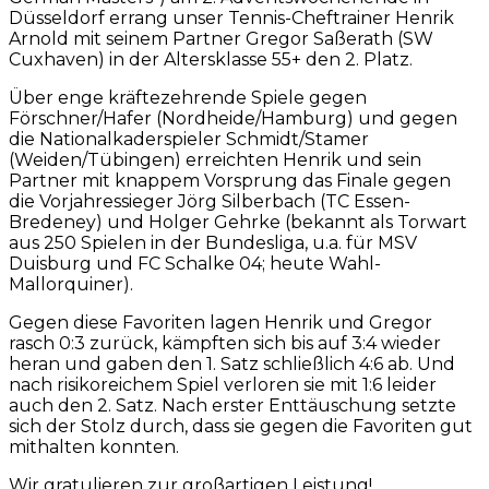
Düsseldorf errang unser Tennis-Cheftrainer Henrik
Arnold mit seinem Partner Gregor Saßerath (SW
Cuxhaven) in der Altersklasse 55+ den 2. Platz.
Über enge kräftezehrende Spiele gegen
Förschner/Hafer (Nordheide/Hamburg) und gegen
die Nationalkaderspieler Schmidt/Stamer
(Weiden/Tübingen) erreichten Henrik und sein
Partner mit knappem Vorsprung das Finale gegen
die Vorjahressieger Jörg Silberbach (TC Essen-
Bredeney) und Holger Gehrke (bekannt als Torwart
aus 250 Spielen in der Bundesliga, u.a. für MSV
Duisburg und FC Schalke 04; heute Wahl-
Mallorquiner).
Gegen diese Favoriten lagen Henrik und Gregor
rasch 0:3 zurück, kämpften sich bis auf 3:4 wieder
heran und gaben den 1. Satz schließlich 4:6 ab. Und
nach risikoreichem Spiel verloren sie mit 1:6 leider
auch den 2. Satz. Nach erster Enttäuschung setzte
sich der Stolz durch, dass sie gegen die Favoriten gut
mithalten konnten.
Wir gratulieren zur großartigen Leistung!